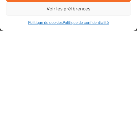
Voir les préférences
Politique de cookies
Politique de confidentialité
A PROPOS DU CAMPING ***
Tout savoir sur le Camping *** Le
Bois Des Sources
Situé en Auvergne-Rhône-Alpes, dans le département
de l’Isère, à Saint-Prim, le Camping*** Le Bois des
Sources vous accueille au cœur de la Vallée du Rhône,
dans un Domaine de 4,5 hectares au bord de la Rivière
« La Varèze », Cours d’eau réservé aux passionnés de
Pêche à la Truite